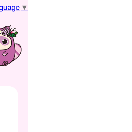
nguage
▼