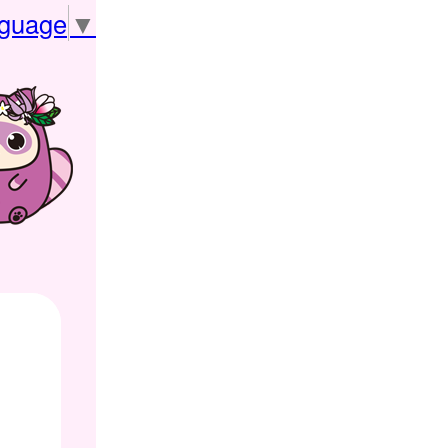
nguage
▼