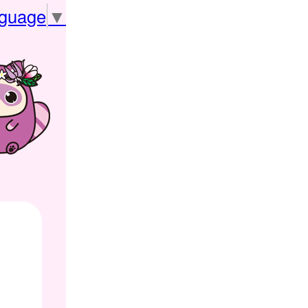
nguage
▼