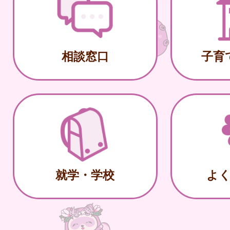
相談窓口
子育
就学・学校
よ