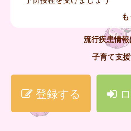
も
流行疾患情
子育て支
登録する
ロ