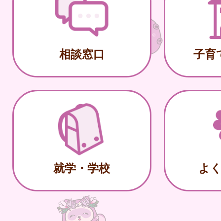
相談窓口
子育
就学・学校
よ