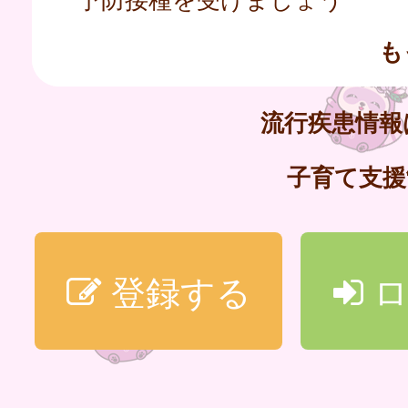
も
流行疾患情
子育て支
登録する
ロ