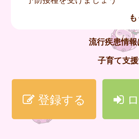
も
流行疾患情
子育て支
登録する
ロ