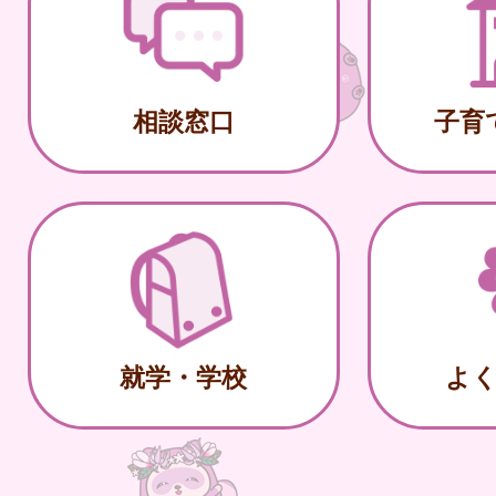
相談窓口
子育
就学・学校
よ