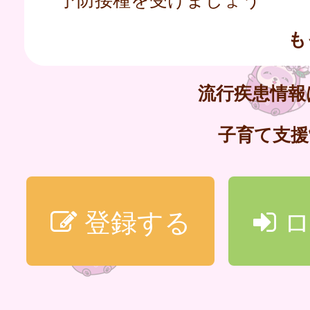
も
流行疾患情
子育て支
登録する
ロ