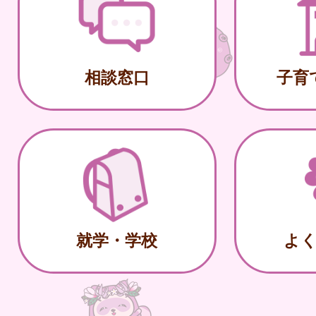
相談窓口
子育
就学・学校
よ