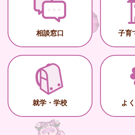
相談窓口
子育
就学・学校
よ