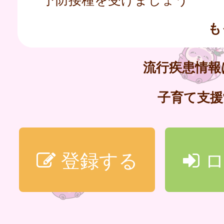
も
流行疾患情
子育て支
登録する
ロ