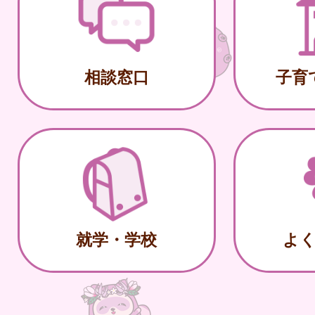
相談窓口
子育
就学・学校
よ