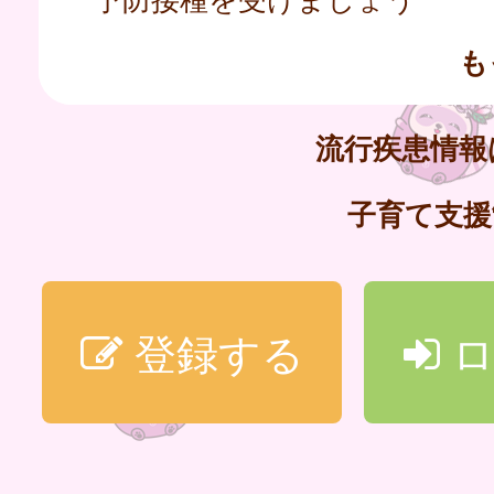
も
流行疾患情
子育て支
登録する
ロ