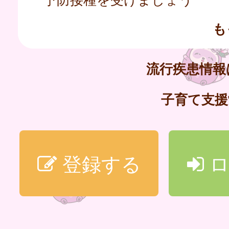
も
流行疾患情
子育て支
登録する
ロ