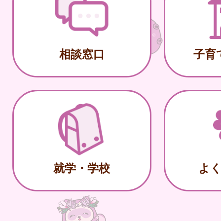
相談窓口
子育
就学・学校
よ