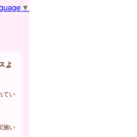
nguage
▼
スよ
れてい
実施い