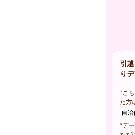
引越
りデ
*こ
た方
*デ
ただ