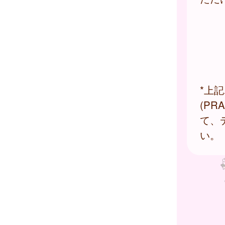
*上
(P
て、
い。