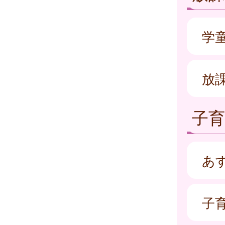
学
放
子
あ
子育