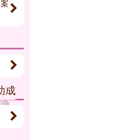
ご案
助成