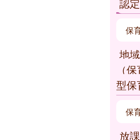
認
保
地域
（保
型保
保
放