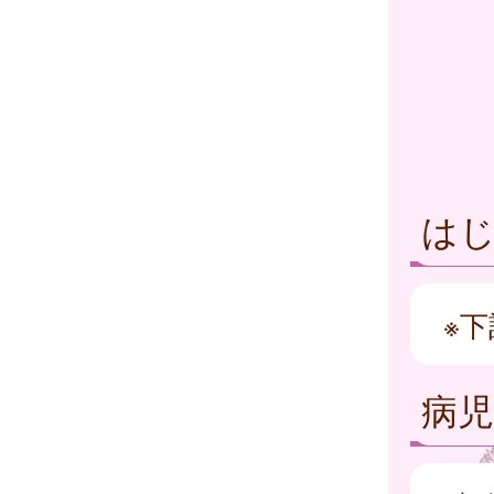
は
※
病児