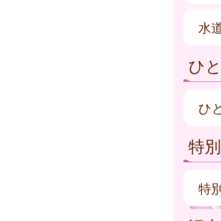
水
ひ
ひ
特別
特