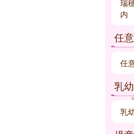
瑞
内
任意
任
乳
乳