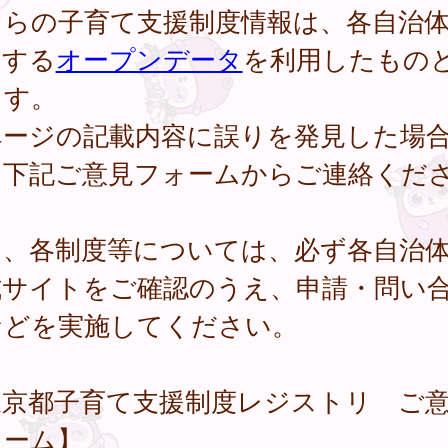
ちらの子育て支援制度情報は、各自治
開する
オープンデータ
を利用したもの
ます。
ページの記載内容に誤りを発見した場
、下記ご意見フォームからご連絡くだ
。
し、各制度等については、必ず各自治
式サイトをご確認のうえ、申請・問い
などを実施してください。
東京都子育て支援制度レジストリ ご
ォーム】