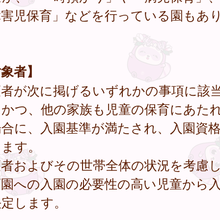
障害児保育」などを行っている園もあ
。
対象者】
護者が次に掲げるいずれかの事項に該
、かつ、他の家族も児童の保育にあた
場合に、入園基準が満たされ、入園資
じます。
護者およびその世帯全体の状況を考慮
育園への入園の必要性の高い児童から
決定します。