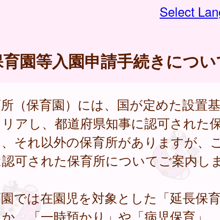
Select La
保育園等入園申請手続きについ
育所（保育園）には、国が定めた設置
クリアし、都道府県知事に認可された
と、それ以外の保育所がありますが、
は認可された保育所についてご案内し
。
育園では在園児を対象とした「延長保
ほか、「一時預かり」や「病児保育」