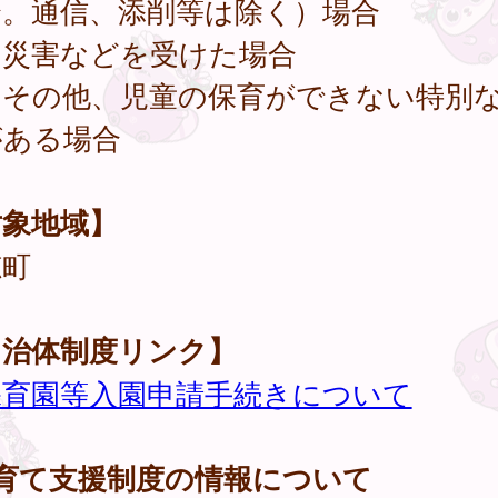
合。通信、添削等は除く）場合
．災害などを受けた場合
．その他、児童の保育ができない特別
がある場合
対象地域】
穂町
自治体制度リンク】
保育園等入園申請手続きについて
子育て支援制度の情報について