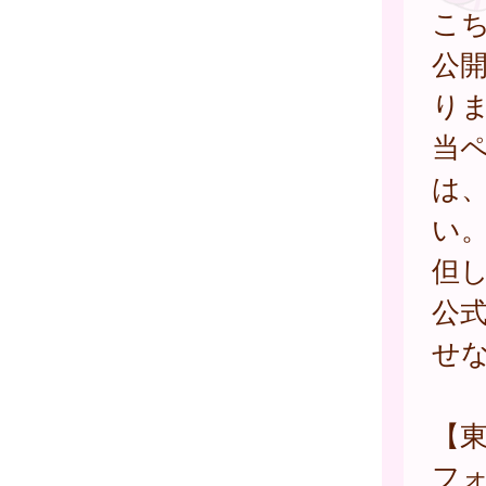
こ
公
り
当
は
い
但
公
せ
【
フ