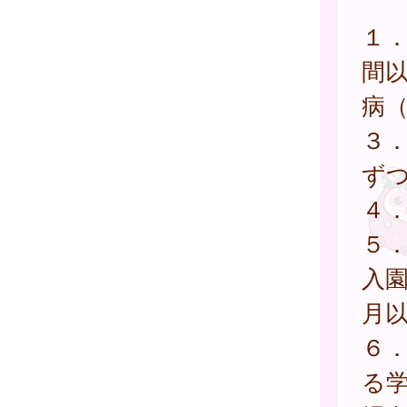
１．
間
病
３
ずつ
４
５
入園
月
６
る