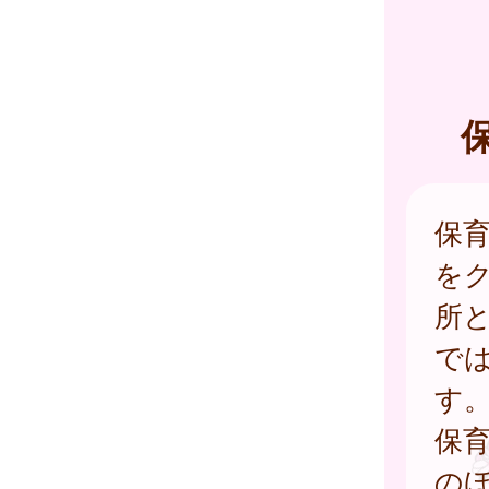
保
を
所
で
す
保
の