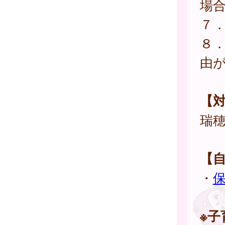
場
７
８
由
【
瑞
【
・
※