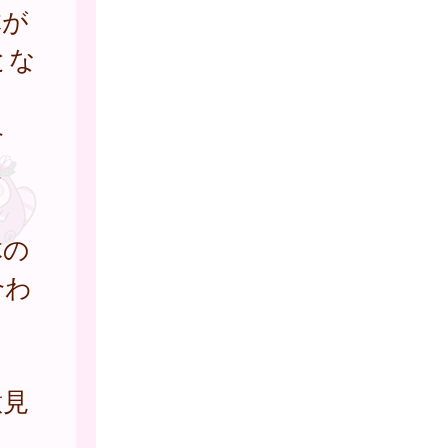
体が
とな
合
さ
体の
合わ
意見