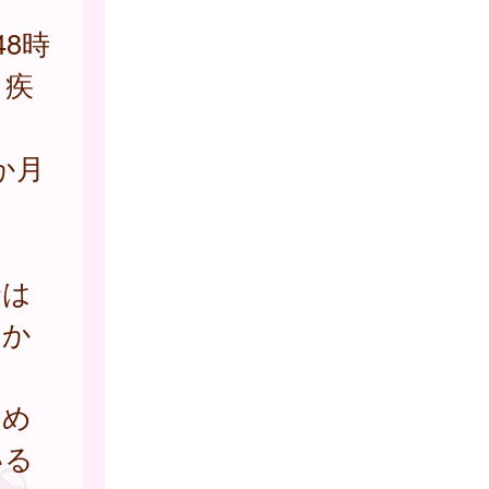
8時
．疾
か月
合は
1か
定め
いる