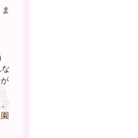
りま
当
れな
格が
し、
入園