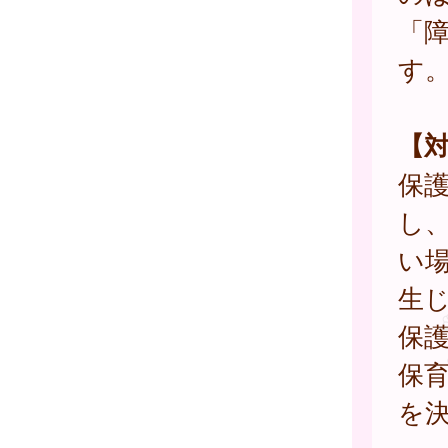
「
す
【
保
し
い
生
保
保
を