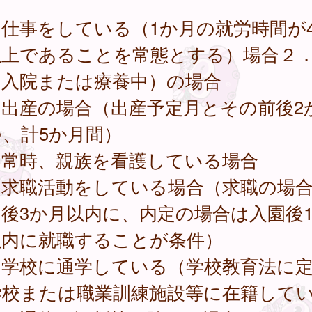
仕事をしている（1か月の就労時間が4
以上であることを常態とする）場合２
（入院または療養中）の場合
．出産の場合（出産予定月とその前後2
、計5か月間）
．常時、親族を看護している場合
．求職活動をしている場合（求職の場
後3か月以内に、内定の場合は入園後
以内に就職することが条件）
．学校に通学している（学校教育法に
学校または職業訓練施設等に在籍して