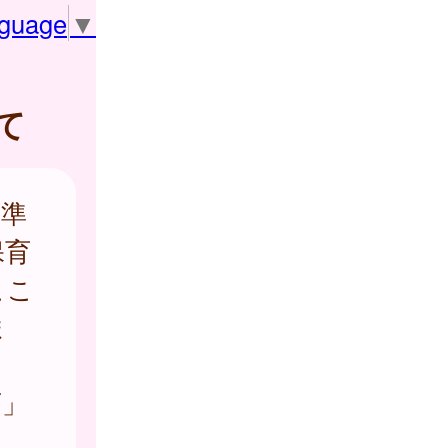
nguage
▼
て
基準
保育
ここ
ま
育」
、