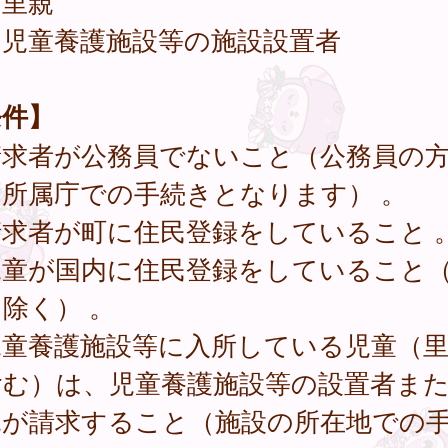
．里親
．児童養護施設等の施設設置者
条件】
請求者が公務員でないこと（公務員の
則所属庁での手続きとなります） 。
請求者が町に住民登録をしていること 
児童が国内に住民登録をしていること
除く） 。
児童養護施設等に入所している児童（
含む）は、児童養護施設等の設置者ま
親が請求すること（施設の所在地での