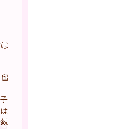
方は
。
（留
里子
たは
手続