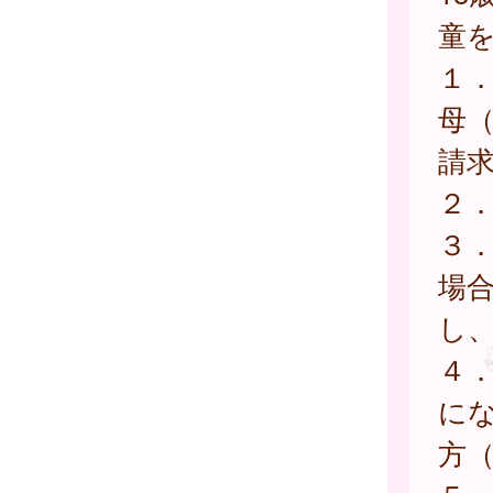
童
１
母
請
２
３
場
し
４
に
方