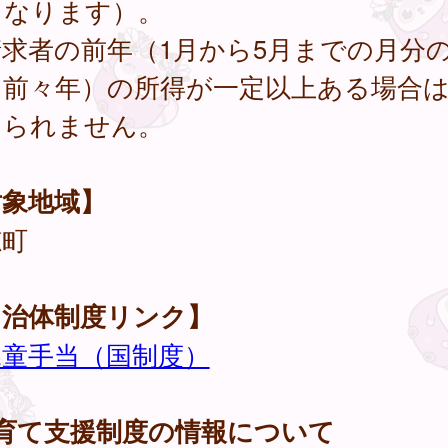
となります）。
求者の前年（1月から5月までの月分
は前々年）の所得が一定以上ある場合
けられません。
対象地域】
穂町
自治体制度リンク】
児童手当（国制度）
子育て支援制度の情報について