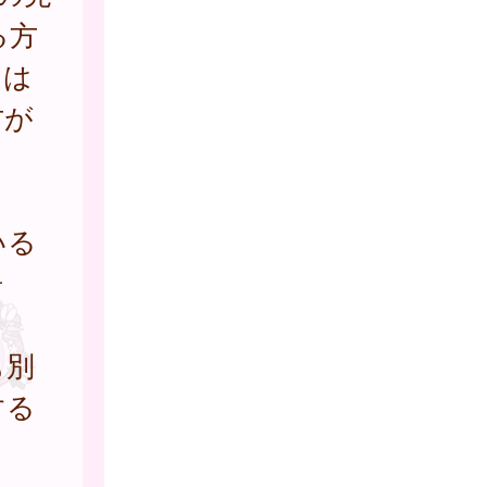
る方
たは
方が
いる
居
も別
する