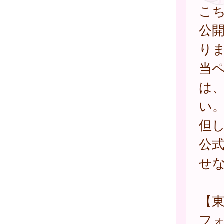
こ
公
り
当
は
い
但
公
せ
【
フ