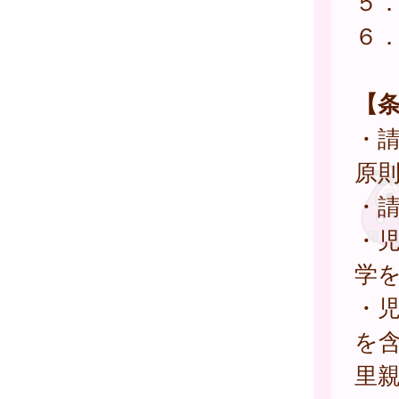
５
６
【
・
原
・
・
学を
・
を
里