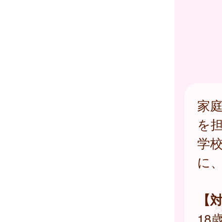
家
を
学
に
【
18