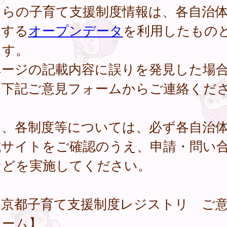
ちらの子育て支援制度情報は、各自治
開する
オープンデータ
を利用したもの
ます。
ページの記載内容に誤りを発見した場
、下記ご意見フォームからご連絡くだ
。
し、各制度等については、必ず各自治
式サイトをご確認のうえ、申請・問い
などを実施してください。
東京都子育て支援制度レジストリ ご
ォーム】