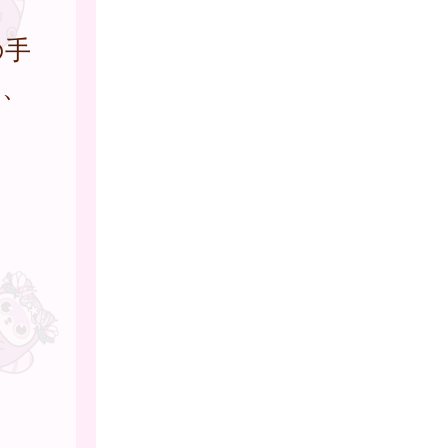
の手
は、