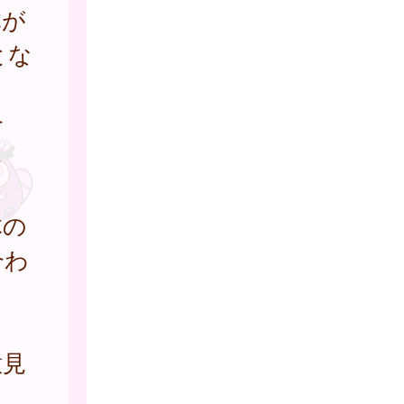
体が
とな
合
さ
体の
合わ
意見