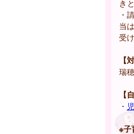
き
・請
当
受
【
瑞
【
・
※