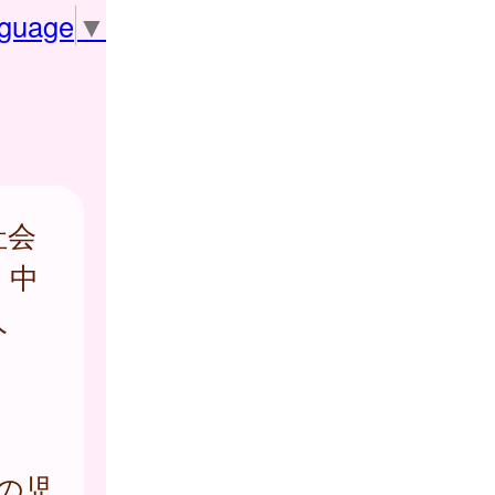
nguage
▼
社会
、中
人
での児