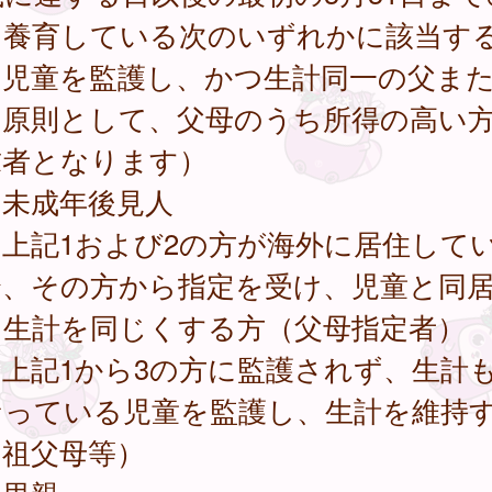
を養育している次のいずれかに該当す
．児童を監護し、かつ生計同一の父ま
（原則として、父母のうち所得の高い
求者となります）
．未成年後見人
．上記1および2の方が海外に居住して
合、その方から指定を受け、児童と同
、生計を同じくする方（父母指定者）
．上記1から3の方に監護されず、生計
なっている児童を監護し、生計を維持
（祖父母等）