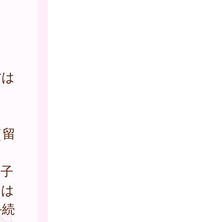
方は
。
（留
里子
たは
手続