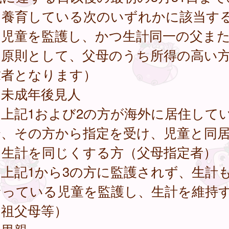
を養育している次のいずれかに該当す
．児童を監護し、かつ生計同一の父ま
（原則として、父母のうち所得の高い
求者となります）
．未成年後見人
．上記1および2の方が海外に居住して
合、その方から指定を受け、児童と同
、生計を同じくする方（父母指定者）
．上記1から3の方に監護されず、生計
なっている児童を監護し、生計を維持
（祖父母等）