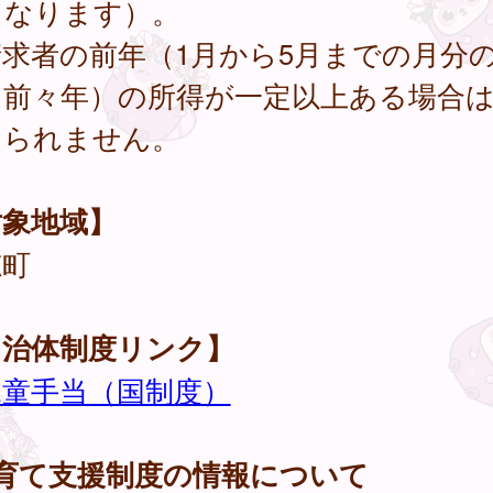
となります）。
求者の前年（1月から5月までの月分
は前々年）の所得が一定以上ある場合
けられません。
対象地域】
穂町
自治体制度リンク】
児童手当（国制度）
子育て支援制度の情報について