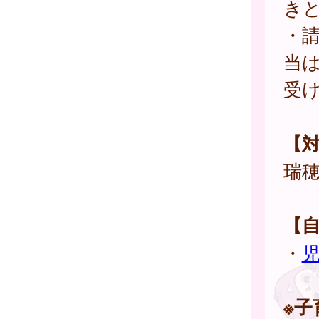
き
・請
当
受
【
瑞
【
・
※