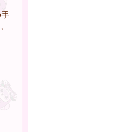
の手
は、