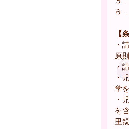
５
６
【
・
原
・
・
学を
・
を
里