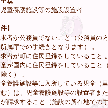
．里親
．児童養護施設等の施設設置者
条件】
請求者が公務員でないこと（公務員の
則所属庁での手続きとなります） 。
請求者が町に住民登録をしていること 
児童が国内に住民登録をしていること
除く） 。
児童養護施設等に入所している児童（
含む）は、児童養護施設等の設置者ま
親が請求すること（施設の所在地での