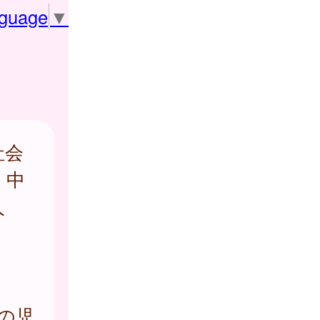
nguage
▼
社会
、中
人
での児