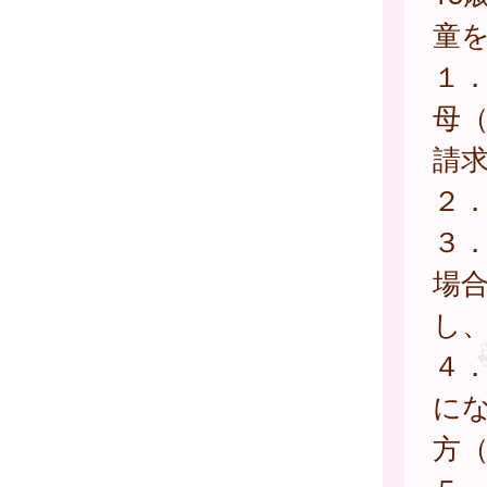
童
１
母
請
２
３
場
し
４
に
方