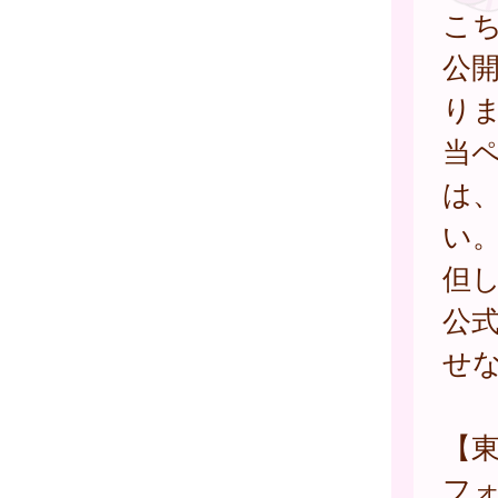
こ
公
り
当
は
い
但
公
せ
【
フ