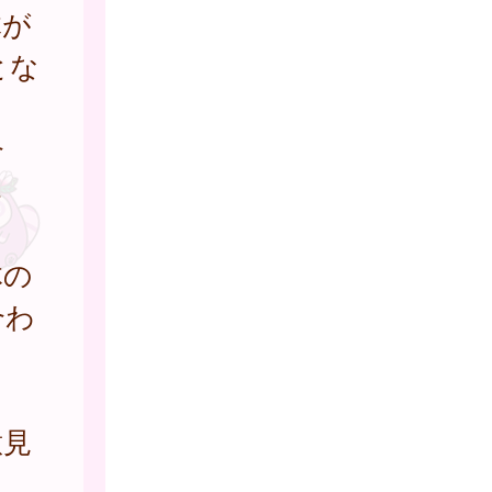
体が
とな
合
さ
体の
合わ
意見