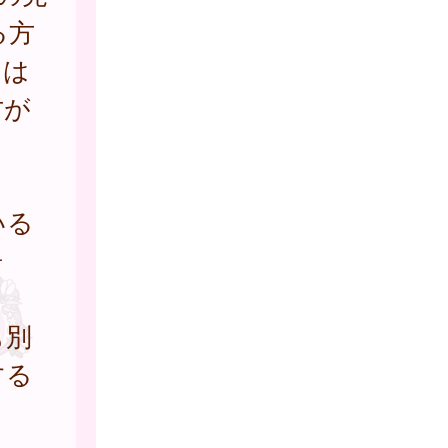
る方
たは
方が
いる
居
も別
する