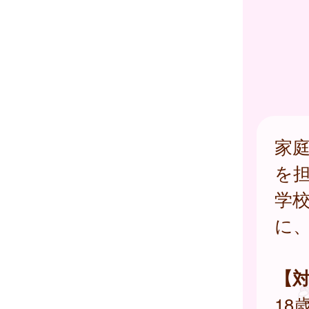
家
を
学
に
【
18