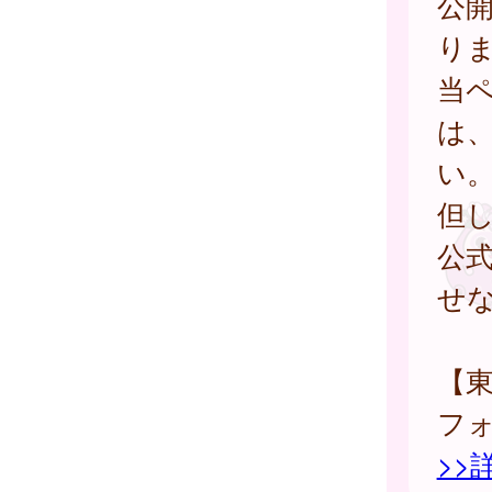
公
り
当
は
い
但
公
せ
【
フ
>>