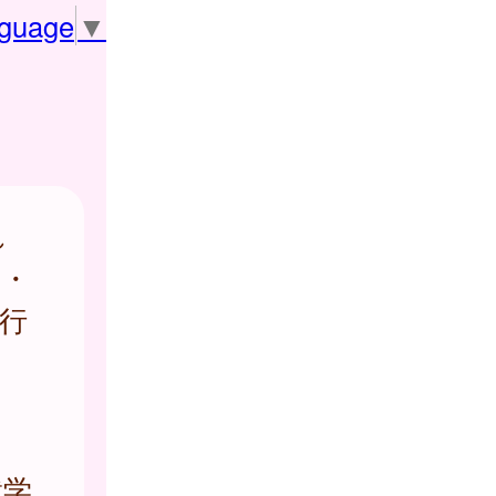
nguage
▼
れ
童・
行
就学