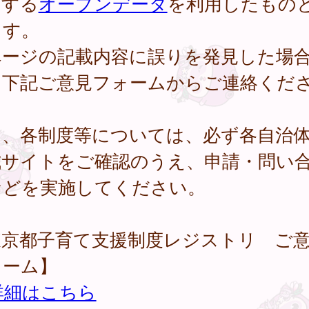
開する
オープンデータ
を利用したもの
ます。
ページの記載内容に誤りを発見した場
、下記ご意見フォームからご連絡くだ
。
し、各制度等については、必ず各自治
式サイトをご確認のうえ、申請・問い
などを実施してください。
東京都子育て支援制度レジストリ ご
ォーム】
詳細はこちら