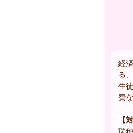
経
る
生
費
【
瑞