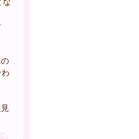
とな
合
さ
体の
合わ
意見