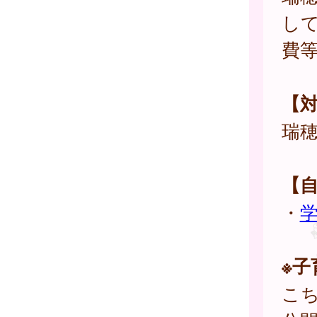
し
費
【
瑞
【
・
※
こ