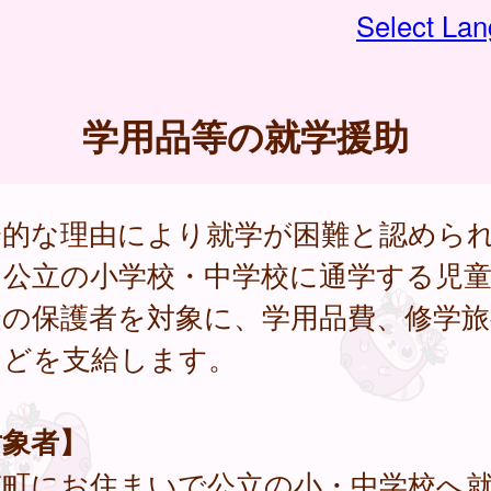
Select La
学用品等の就学援助
済的な理由により就学が困難と認めら
、公立の小学校・中学校に通学する児
徒の保護者を対象に、学用品費、修学旅
などを支給します。
対象者】
穂町にお住まいで公立の小・中学校へ