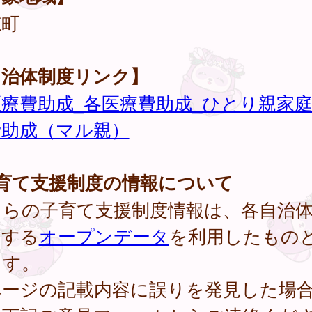
穂町
自治体制度リンク】
医療費助成_各医療費助成_ひとり親家
費助成（マル親）
子育て支援制度の情報について
ちらの子育て支援制度情報は、各自治
開する
オープンデータ
を利用したもの
ます。
ページの記載内容に誤りを発見した場