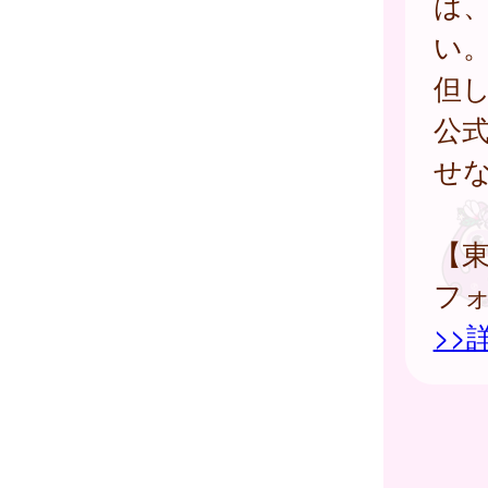
は
い
但
公
せ
【
フ
>>