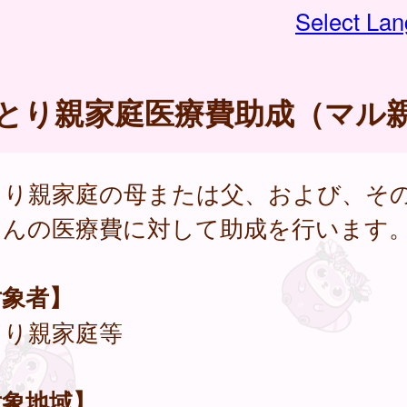
Select La
とり親家庭医療費助成（マル
とり親家庭の母または父、および、そ
さんの医療費に対して助成を行います
対象者】
とり親家庭等
対象地域】