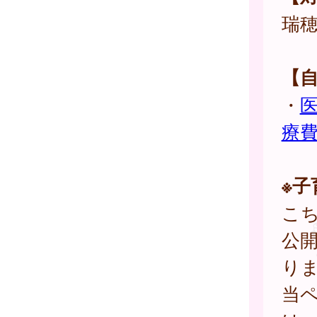
瑞
【
・
療
※
こ
公
り
当