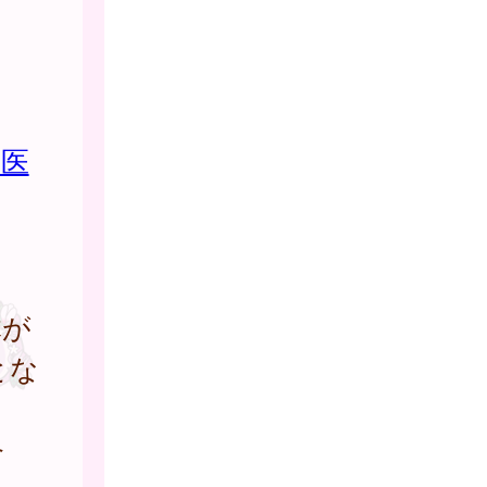
庭医
体が
とな
合