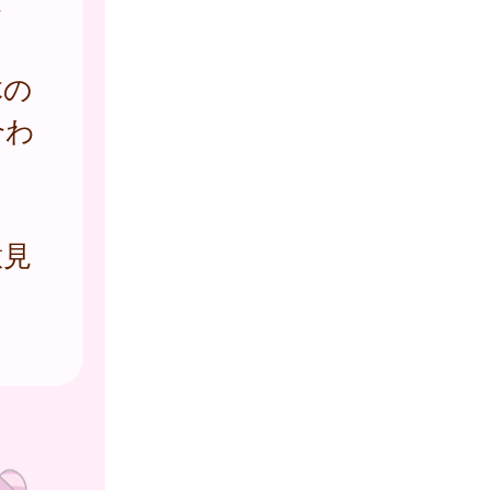
さ
体の
合わ
意見