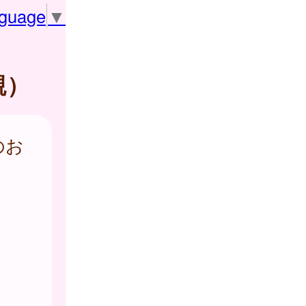
nguage
▼
親）
のお
。