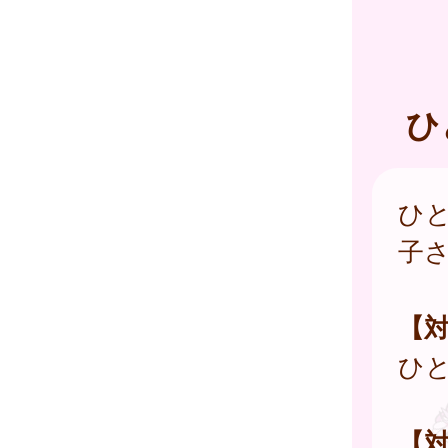
ひ
ひ
子
【
ひ
【