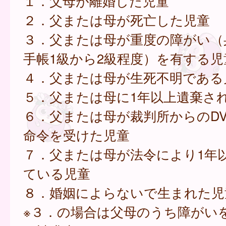
１．父母が離婚した児童
２．父または母が死亡した児童
３．父または母が重度の障がい（
手帳1級から2級程度）を有する児
４．父または母が生死不明である
５．父または母に1年以上遺棄さ
６．父または母が裁判所からのD
命令を受けた児童
７．父または母が法令により1年
ている児童
８．婚姻によらないで生まれた児
※３．の場合は父母のうち障がい