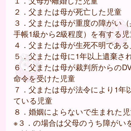
１．父母が離婚した児童
２．父または母が死亡した児童
３．父または母が重度の障がい（
手帳1級から2級程度）を有する児
４．父または母が生死不明である
５．父または母に1年以上遺棄さ
６．父または母が裁判所からのD
命令を受けた児童
７．父または母が法令により1年
ている児童
８．婚姻によらないで生まれた児
※３．の場合は父母のうち障がい