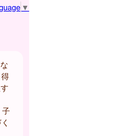
nguage
▼
後な
を得
理す
、子
づく