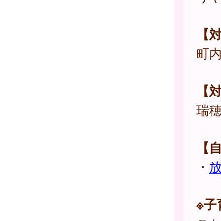
【
町
【
瑞
【
・
※