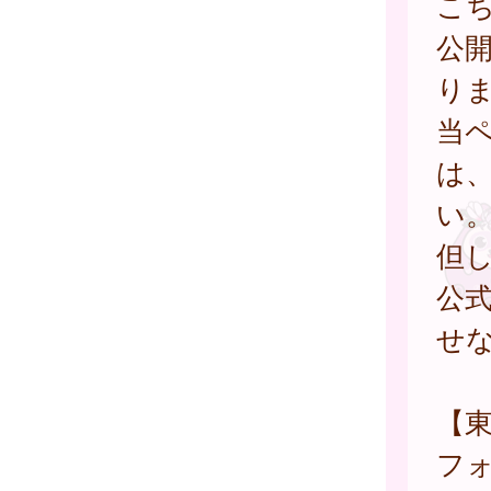
こ
公
り
当
は
い
但
公
せ
【
フ