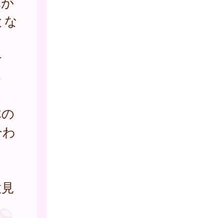
体が
とな
合
さ
体の
合わ
意見