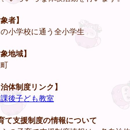
対象者】
内の小学校に通う全小学生
対象地域】
穂町
自治体制度リンク】
放課後子ども教室
子育て支援制度の情報について