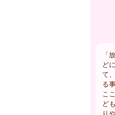
「
ど
て
る
こ
ど
り