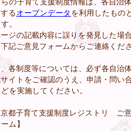
ちらの子育て支援制度情報は、各自治
開する
オープンデータ
を利用したもの
ます。
ページの記載内容に誤りを発見した場
、下記ご意見フォームからご連絡くだ
。
し、各制度等については、必ず各自治
式サイトをご確認のうえ、申請・問い
などを実施してください。
東京都子育て支援制度レジストリ ご
ォーム】