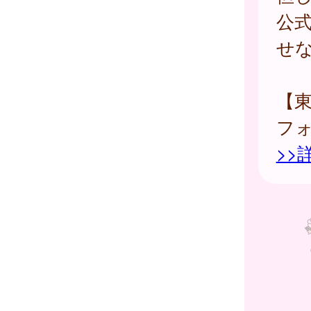
公
せ
【
フ
>>