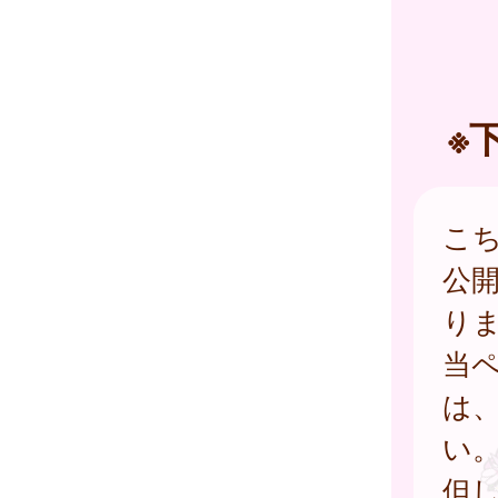
※
こ
公
り
当
は
い
但