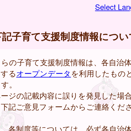
Select La
下記子育て支援制度情報につい
ちらの子育て支援制度情報は、各自治
開する
オープンデータ
を利用したもの
ます。
ページの記載内容に誤りを発見した場
、下記ご意見フォームからご連絡くだ
。
し、各制度等については、必ず各自治