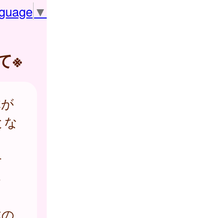
nguage
▼
て※
体が
とな
合
さ
体の