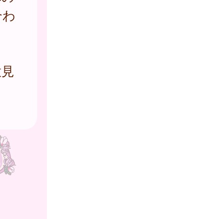
合わ
意見