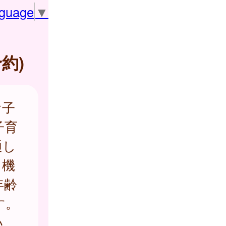
nguage
▼
約)
お子
子育
通し
う機
年齢
す。
い。