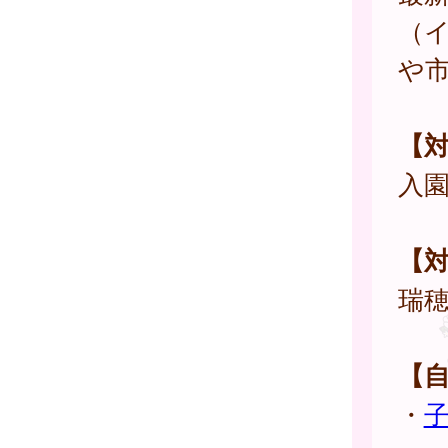
（
や
【
入
【
瑞
【
・
子