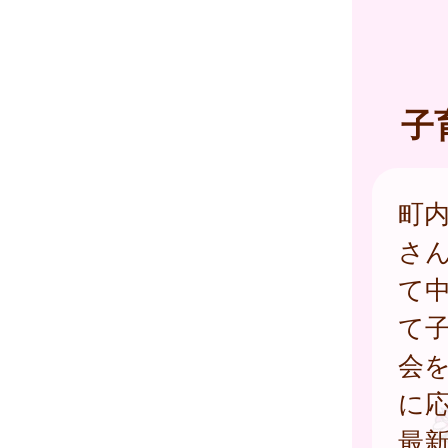
子
町
さ
て
て
会
に
最