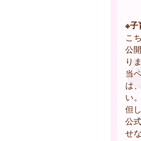
※
こ
公
り
当
は
い
但
公
せ