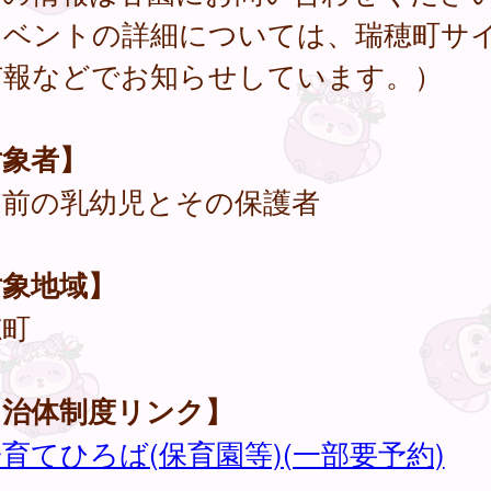
イベントの詳細については、瑞穂町サ
市報などでお知らせしています。）
対象者】
園前の乳幼児とその保護者
対象地域】
穂町
自治体制度リンク】
育てひろば(保育園等)(一部要予約)