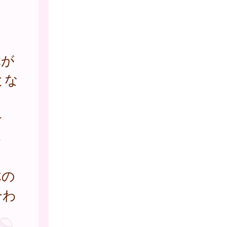
体が
とな
合
さ
体の
合わ