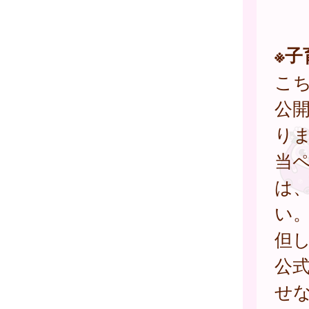
※
こ
公
り
当
は
い
但
公
せ