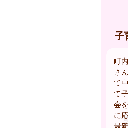
子
町
さ
て
て
会
に
最