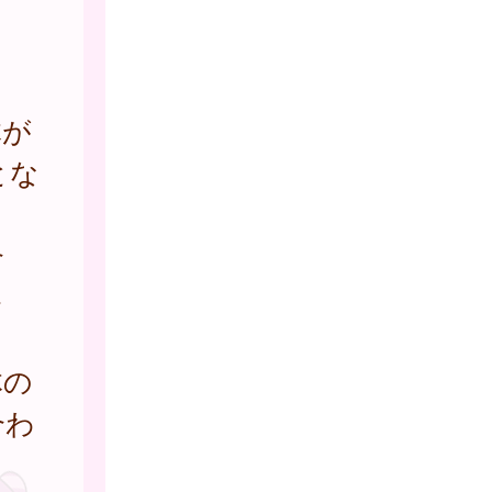
体が
とな
合
さ
体の
合わ