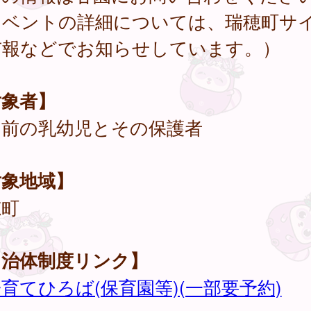
イベントの詳細については、瑞穂町サ
市報などでお知らせしています。）
対象者】
園前の乳幼児とその保護者
対象地域】
穂町
自治体制度リンク】
育てひろば(保育園等)(一部要予約)