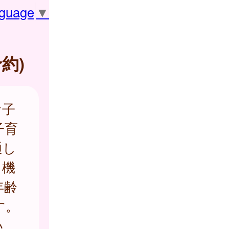
nguage
▼
約)
お子
子育
通し
う機
年齢
す。
い。