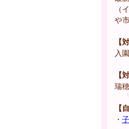
（
や
【
入
【
瑞
【
・
子