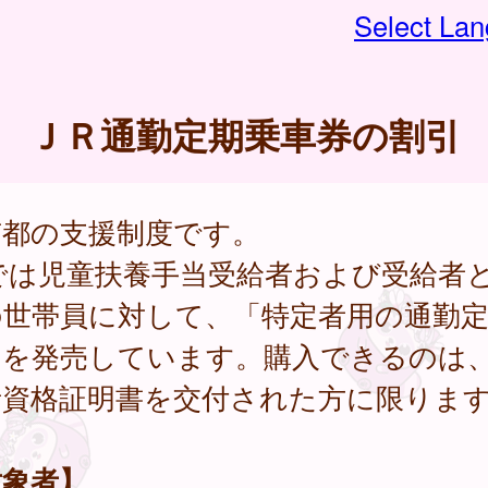
Select La
ＪＲ通勤定期乗車券の割引
京都の支援制度です。
Rでは児童扶養手当受給者および受給者
の世帯員に対して、「特定者用の通勤
」を発売しています。購入できるのは
者資格証明書を交付された方に限りま
対象者】