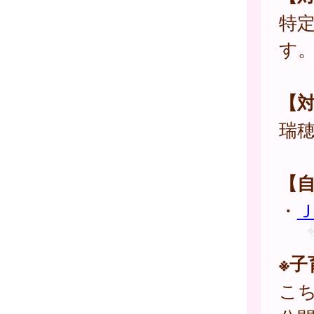
特
す
【
瑞
【
・
※
こ