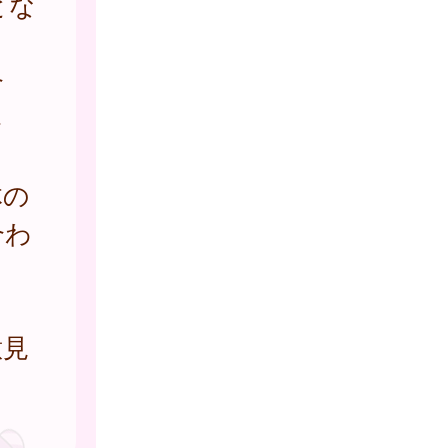
とな
合
さ
体の
合わ
意見