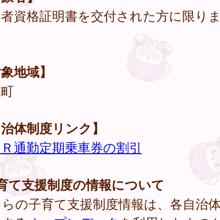
定者資格証明書を交付された方に限り
。
対象地域】
穂町
自治体制度リンク】
ＪＲ通勤定期乗車券の割引
子育て支援制度の情報について
ちらの子育て支援制度情報は、各自治