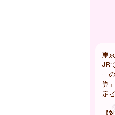
東
J
一
券
定
【