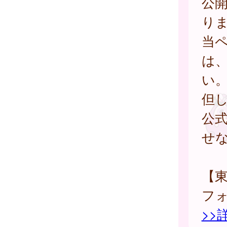
公
り
当
は
い
但
公
せ
【
フ
>>