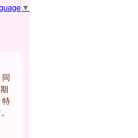
nguage
▼
と同
定期
、特
す。