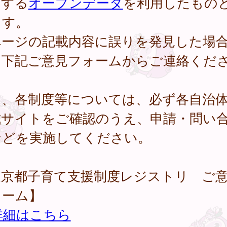
開する
オープンデータ
を利用したもの
ます。
ページの記載内容に誤りを発見した場
、下記ご意見フォームからご連絡くだ
。
し、各制度等については、必ず各自治
式サイトをご確認のうえ、申請・問い
などを実施してください。
東京都子育て支援制度レジストリ ご
ォーム】
詳細はこちら