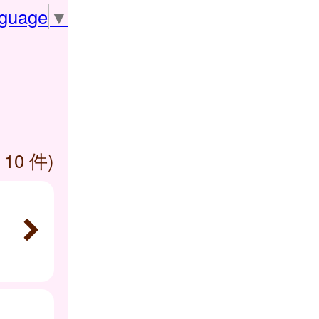
nguage
▼
 10 件)