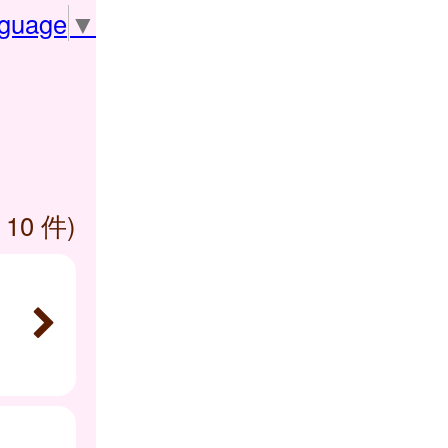
nguage
▼
 10 件)