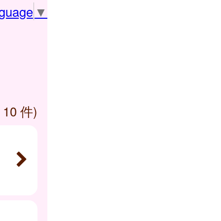
nguage
▼
 10 件)