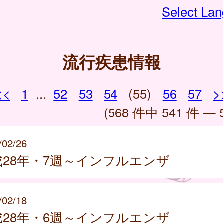
Select La
流行疾患情報
<<
1
...
52
53
54
(55)
56
57
>
(568 件中 541 件 — 
/02/26
成28年・7週～インフルエンザ
/02/18
成28年・6週～インフルエンザ