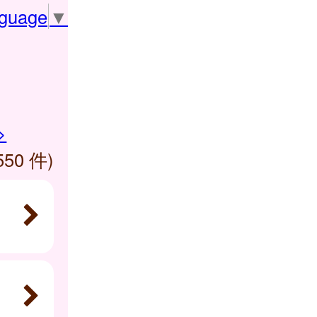
nguage
▼
>
550 件)