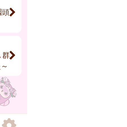
咽頭
Ａ群
炎～