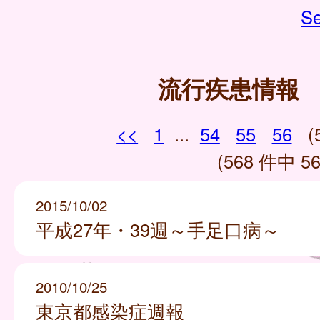
Se
流行疾患情報
<<
1
...
54
55
56
(
(568 件中 56
2015/10/02
平成27年・39週～手足口病～
2010/10/25
東京都感染症週報