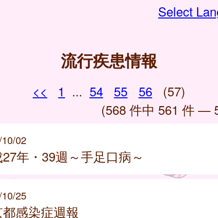
Select La
流行疾患情報
<<
1
...
54
55
56
(57)
(568 件中 561 件 — 
/10/02
27年・39週～手足口病～
/10/25
京都感染症週報