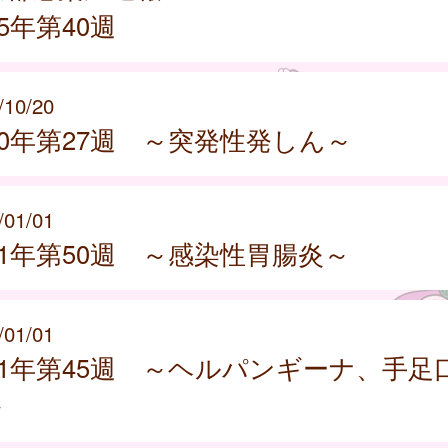
25年第40週
/10/20
20年第27週 ～突発性発しん～
/01/01
21年第50週 ～感染性胃腸炎～
/01/01
21年第45週 ～ヘルパンギーナ、手足
～