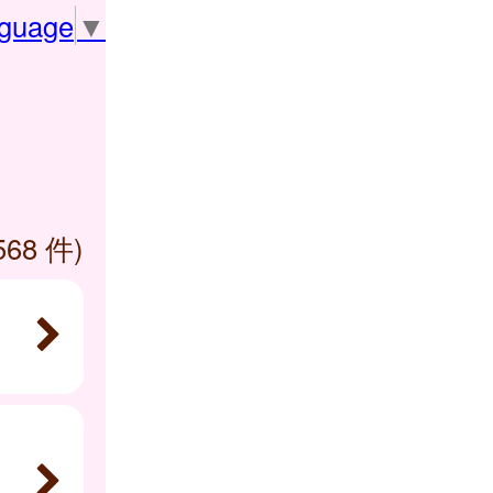
nguage
▼
568 件)