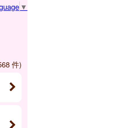
nguage
▼
568 件)