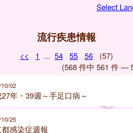
Select La
流行疾患情報
<<
1
...
54
55
56
(57)
(568 件中 561 件 — 
/10/02
27年・39週～手足口病～
/10/25
京都感染症週報