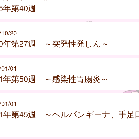
25年第40週
/10/20
20年第27週 ～突発性発しん～
/01/01
21年第50週 ～感染性胃腸炎～
/01/01
21年第45週 ～ヘルパンギーナ、手足
～