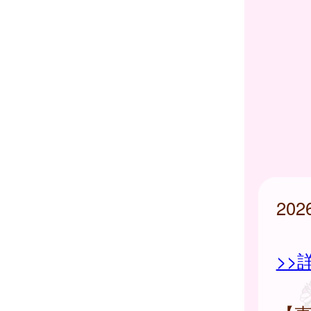
20
>>