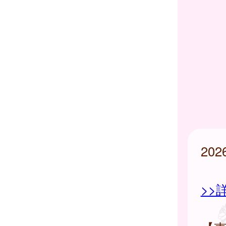
20
>>