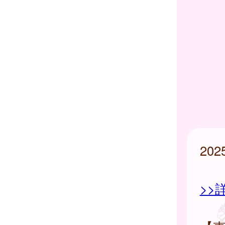
20
>>