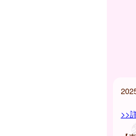
20
>>