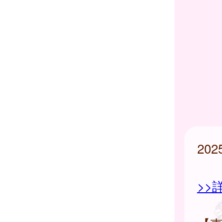
20
>>