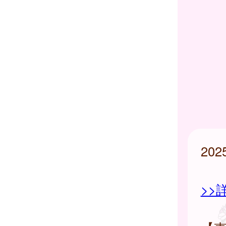
20
>>