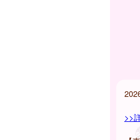
20
>>