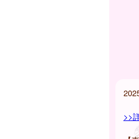
20
>>