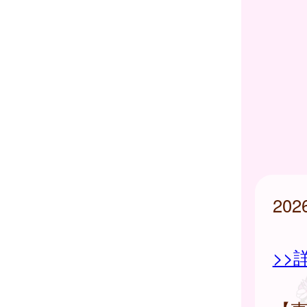
20
>>