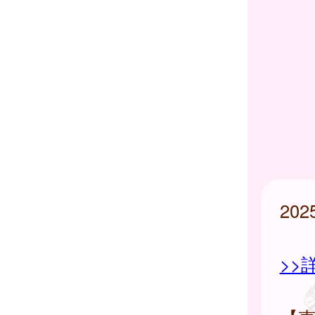
20
>>