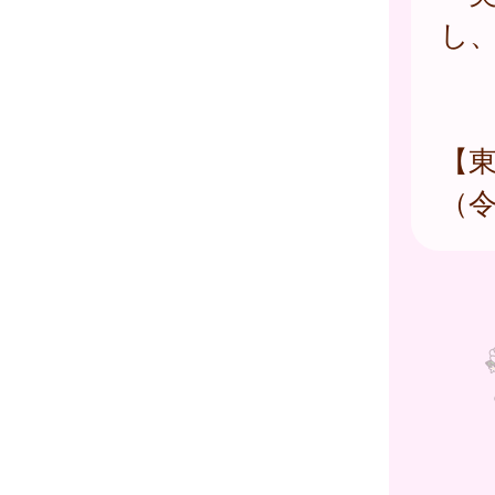
し
【
（令