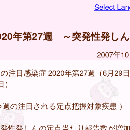
Select La
020年第27週 ～突発性発し
2007年1
の注目感染症 2020年第27週（6月29日
日）
今週の注目される定点把握対象疾患 ）
突発性発しんの定点当たり報告数が増