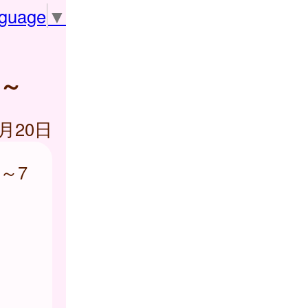
nguage
▼
ん～
0月20日
～7
加