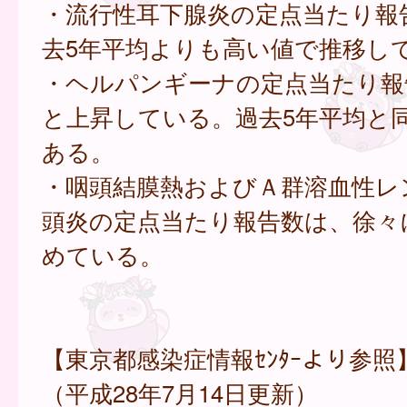
・流行性耳下腺炎の定点当たり報
去5年平均よりも高い値で推移し
・ヘルパンギーナの定点当たり報告
と上昇している。過去5年平均と
ある。
・咽頭結膜熱およびＡ群溶血性レ
頭炎の定点当たり報告数は、徐々
めている。
【東京都感染症情報ｾﾝﾀｰより参照
（平成28年7月14日更新）