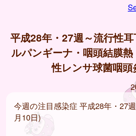
Se
平成28年・27週～流行性
ルパンギーナ・咽頭結膜熱
性レンサ球菌咽頭
2
今週の注目感染症 平成28年・27週
月10日)