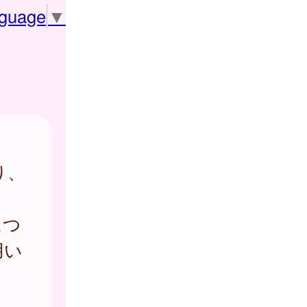
nguage
▼
り、
。
につ
用い