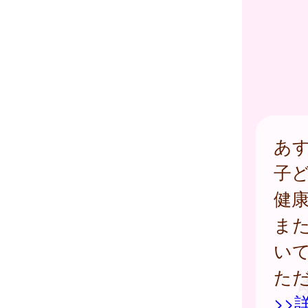
あ
子
健
ま
い
た
>>