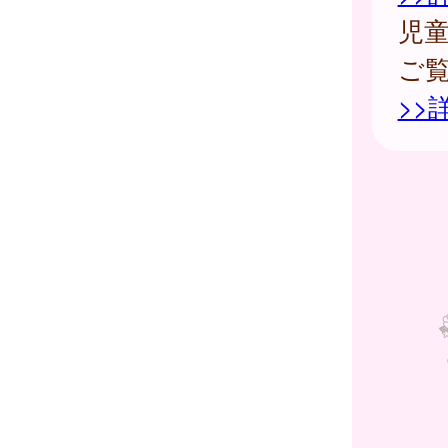
児
ご
>>