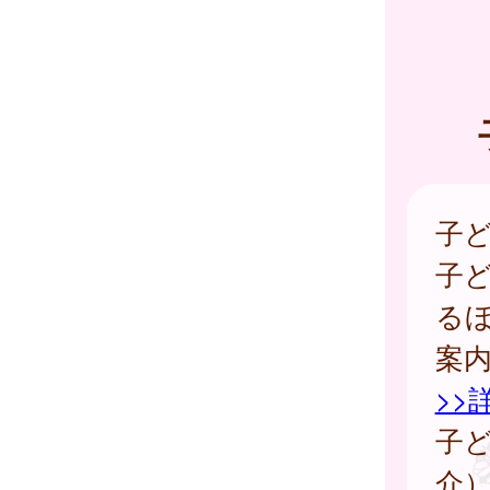
子
子
る
案
>>
子
介