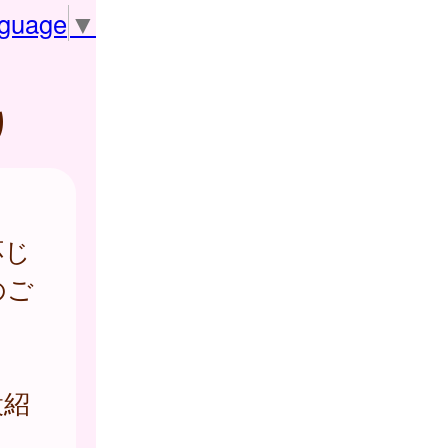
nguage
▼
り
応じ
のご
設紹