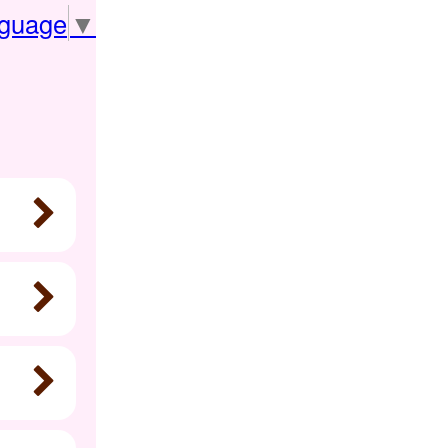
nguage
▼