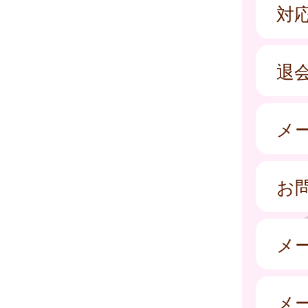
対
退
メ
お
メ
メ