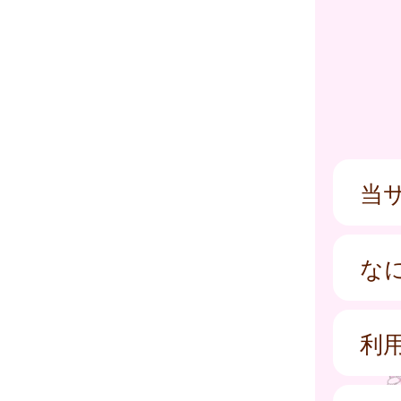
当
な
利