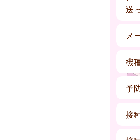
送
メ
機
予
接