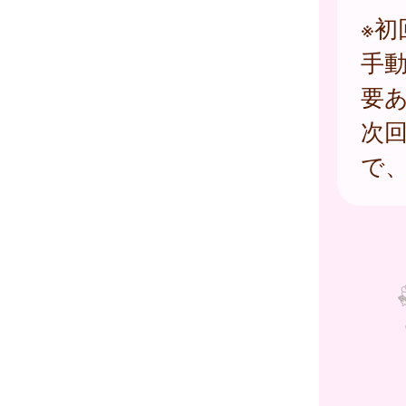
※
手
要
次
で