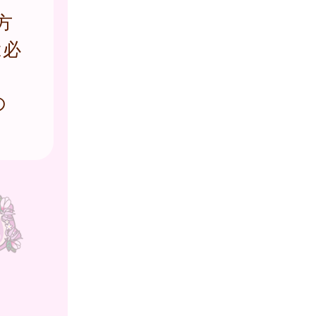
方
は必
の