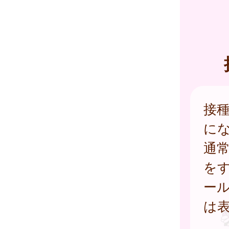
接
に
通
を
ー
は