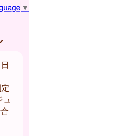
nguage
▼
ん
当日
判定
ジュ
場合