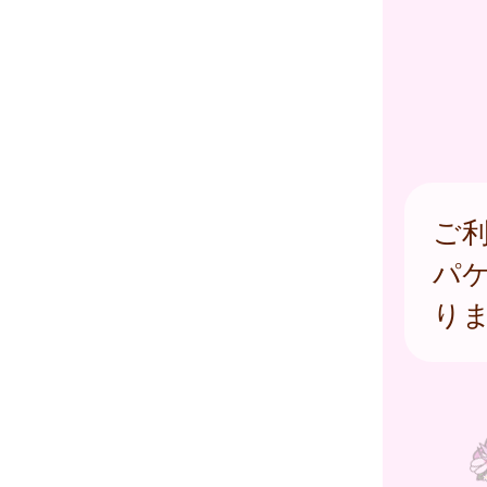
ご
パ
り