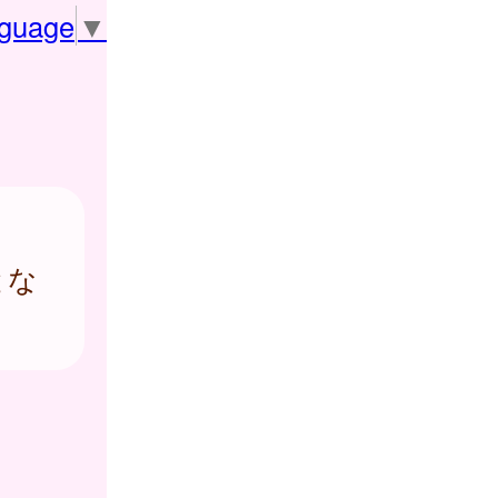
nguage
▼
とな