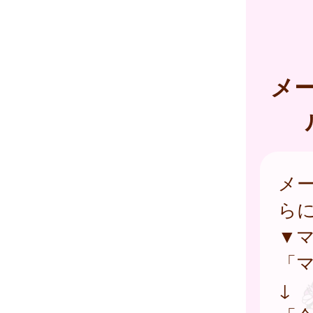
メ
メ
ら
▼
「
↓