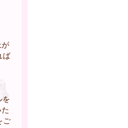
上が
れば
ルを
いた
をご