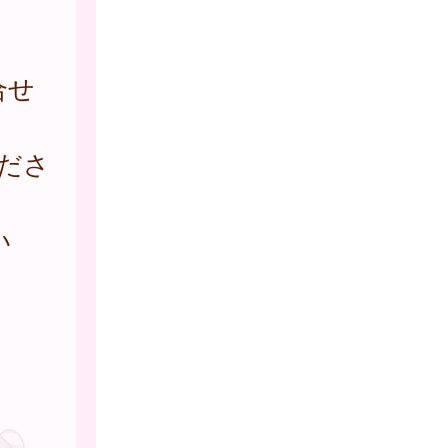
合せ
ださ
い