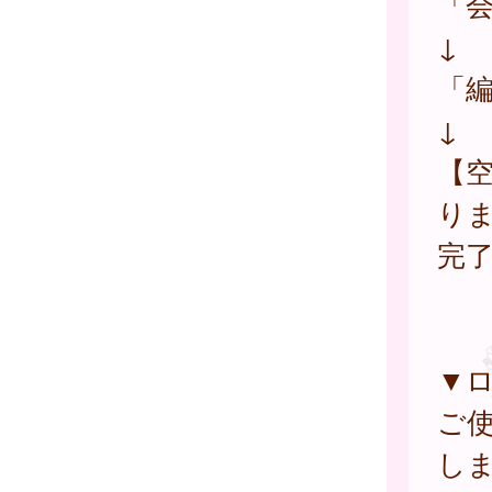
「
↓
「
↓
【
り
完
▼
ご
し