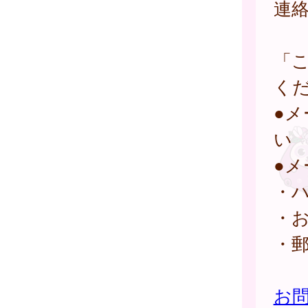
連
「
く
●
い
●
・
・
・
お