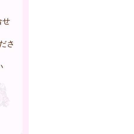
合せ
ださ
い