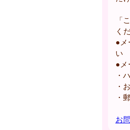
「
く
●
い
●
・
・
・
お