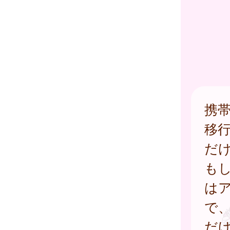
携帯
移
だ
も
は
で
だ