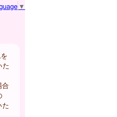
nguage
▼
Lを
いた
場合
の
いた